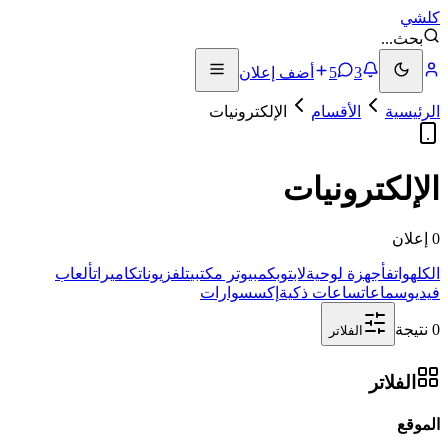
كلشي
بحث
...
3
5
أضف إعلان
الرئيسية
الأقسام
الإلكترونيات
الإلكترونيات
0 إعلان
الكل
هواتف
أجهزة لوحية
لابتوب
كمبيوتر مكتبي
تلفزيونات
كاميرات
ألعاب
فيديو
سماعات
ساعات ذكية
إكسسوارات
0 نتيجة
الفلاتر
الفلاتر
الموقع