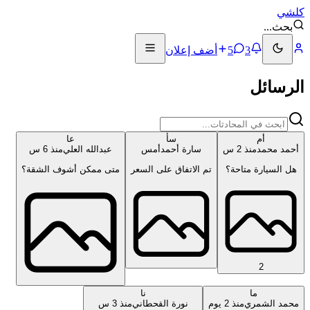
كلشي
بحث
...
3
5
أضف إعلان
الرسائل
أم
سأ
عا
أحمد محمد
منذ 2 س
سارة أحمد
أمس
عبدالله العلي
منذ 6 س
هل السيارة متاحة؟
تم الاتفاق على السعر
متى ممكن أشوف الشقة؟
2
ما
نا
محمد الشمري
منذ 2 يوم
نورة القحطاني
منذ 3 س