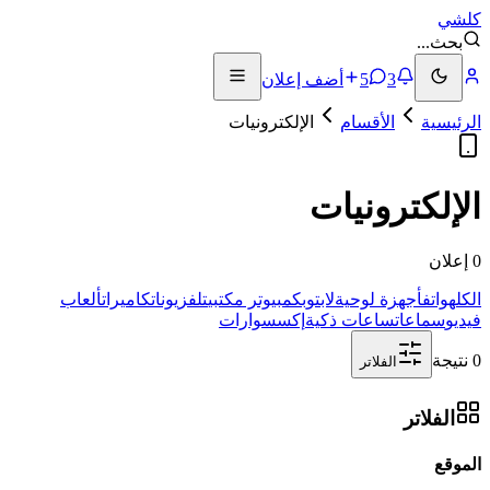
كلشي
بحث
...
3
5
أضف إعلان
الرئيسية
الأقسام
الإلكترونيات
الإلكترونيات
0 إعلان
الكل
هواتف
أجهزة لوحية
لابتوب
كمبيوتر مكتبي
تلفزيونات
كاميرات
ألعاب
فيديو
سماعات
ساعات ذكية
إكسسوارات
0 نتيجة
الفلاتر
الفلاتر
الموقع