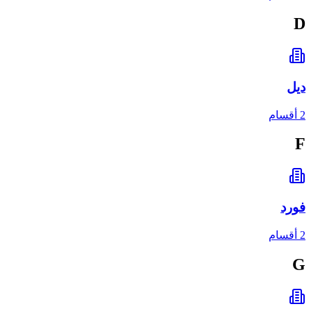
D
ديل
2 أقسام
F
فورد
2 أقسام
G