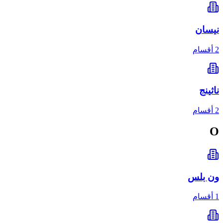
نيسان
2 أقسام
ناثينج
2 أقسام
O
ون بلس
1 أقسام