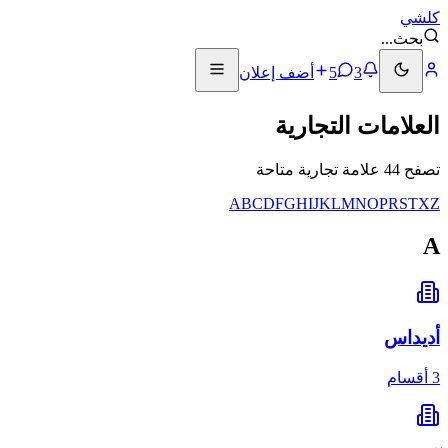
كلشي
بحث
...
3
5
أضف إعلان
العلامات التجارية
تصفح 44 علامة تجارية متاحة
A
B
C
D
F
G
H
I
J
K
L
M
N
O
P
R
S
T
X
Z
A
أديداس
3 أقسام