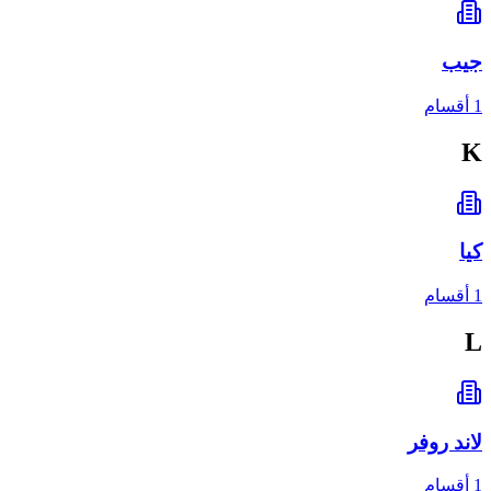
جيب
1 أقسام
K
كيا
1 أقسام
L
لاند روفر
1 أقسام