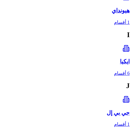
هيونداي
1 أقسام
I
ايكيا
6 أقسام
J
جي بي إل
1 أقسام