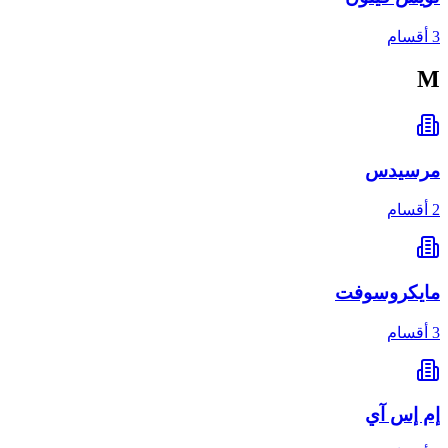
3 أقسام
M
مرسيدس
2 أقسام
مايكروسوفت
3 أقسام
إم إس آي