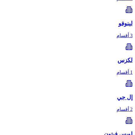
لينوفو
3 أقسام
لكزس
1 أقسام
إل جي
2 أقسام
لويس فيتون