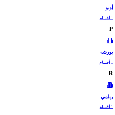
أوبو
1 أقسام
P
بورشه
1 أقسام
R
ريلمي
1 أقسام