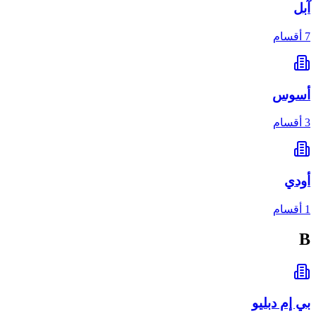
آبل
7 أقسام
أسوس
3 أقسام
أودي
1 أقسام
B
بي إم دبليو