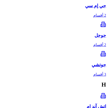
جي إم سي
2 أقسام
جوجل
2 أقسام
جوتشي
3 أقسام
H
إتش آند إم