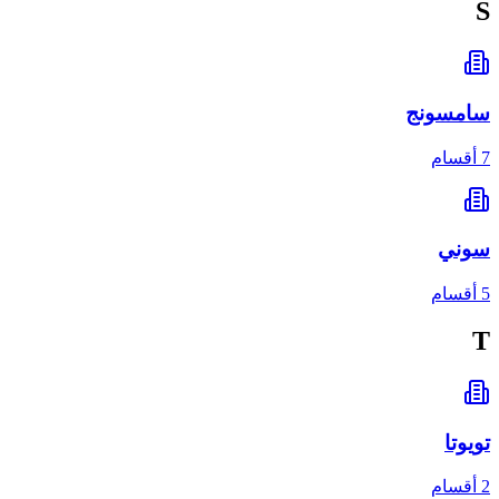
S
سامسونج
7 أقسام
سوني
5 أقسام
T
تويوتا
2 أقسام