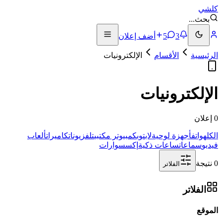
كلشي
بحث
...
3
5
أضف إعلان
الرئيسية
الأقسام
الإلكترونيات
الإلكترونيات
0 إعلان
الكل
هواتف
أجهزة لوحية
لابتوب
كمبيوتر مكتبي
تلفزيونات
كاميرات
ألعاب
فيديو
سماعات
ساعات ذكية
إكسسوارات
0 نتيجة
الفلاتر
الفلاتر
الموقع