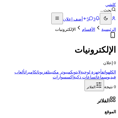
كلشي
بحث
...
3
5
أضف إعلان
الرئيسية
الأقسام
الإلكترونيات
الإلكترونيات
0 إعلان
الكل
هواتف
أجهزة لوحية
لابتوب
كمبيوتر مكتبي
تلفزيونات
كاميرات
ألعاب
فيديو
سماعات
ساعات ذكية
إكسسوارات
0 نتيجة
الفلاتر
الفلاتر
الموقع