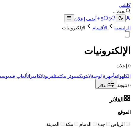
كلشي
بحث
...
3
5
أضف إعلان
الرئيسية
الأقسام
الإلكترونيات
الإلكترونيات
0 إعلان
الكل
هواتف
أجهزة لوحية
لابتوب
كمبيوتر مكتبي
تلفزيونات
كاميرات
ألعاب فيديو
سما
0 نتيجة
الفلاتر
الفلاتر
الموقع
الرياض
جدة
الدمام
مكة
المدينة