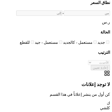
نطاق السعر
-
ر.س
الحالة
جديد
مستعمل - كالجديد
مستعمل - جيد
للقطع
الترتيب
إعادة تعيين
لا توجد إعلانات
كن أول من ينشر إعلاناً في هذا القسم
ك
كلشي