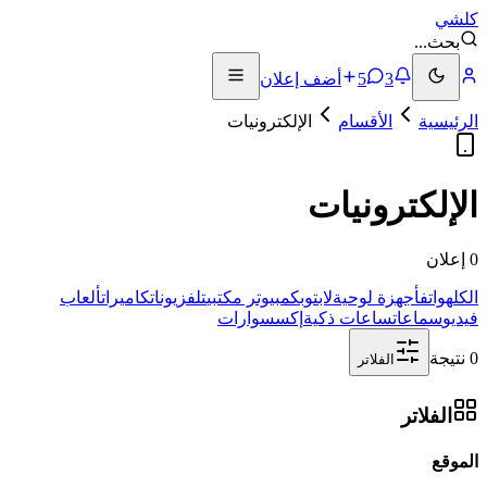
كلشي
بحث
...
3
5
أضف إعلان
الرئيسية
الأقسام
الإلكترونيات
الإلكترونيات
0 إعلان
الكل
هواتف
أجهزة لوحية
لابتوب
كمبيوتر مكتبي
تلفزيونات
كاميرات
ألعاب
فيديو
سماعات
ساعات ذكية
إكسسوارات
0 نتيجة
الفلاتر
الفلاتر
الموقع