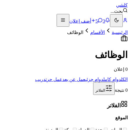
كلشي
بحث
...
3
5
أضف إعلان
الرئيسية
الأقسام
الوظائف
الوظائف
0 إعلان
الكل
دوام كامل
دوام جزئي
عمل عن بعد
عمل حر
تدريب
0 نتيجة
الفلاتر
الفلاتر
الموقع
الرياض
جدة
الدمام
مكة
المدينة