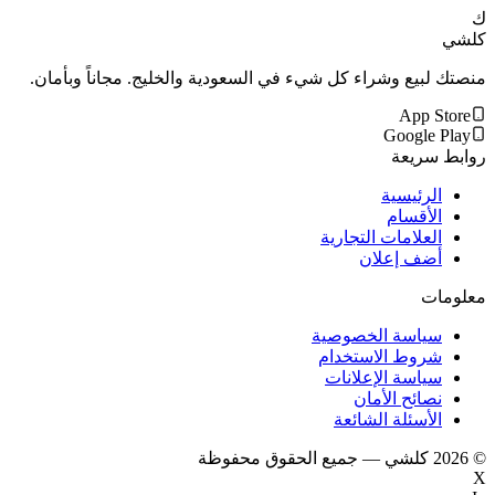
ك
كلشي
منصتك لبيع وشراء كل شيء في السعودية والخليج. مجاناً وبأمان.
App Store
Google Play
روابط سريعة
الرئيسية
الأقسام
العلامات التجارية
أضف إعلان
معلومات
سياسة الخصوصية
شروط الاستخدام
سياسة الإعلانات
نصائح الأمان
الأسئلة الشائعة
©
2026
كلشي — جميع الحقوق محفوظة
X