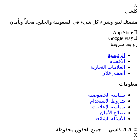
ك
كلشي
منصتك لبيع وشراء كل شيء في السعودية والخليج. مجاناً وبأمان.
App Store
Google Play
روابط سريعة
الرئيسية
الأقسام
العلامات التجارية
أضف إعلان
معلومات
سياسة الخصوصية
شروط الاستخدام
سياسة الإعلانات
نصائح الأمان
الأسئلة الشائعة
©
2026
كلشي — جميع الحقوق محفوظة
X