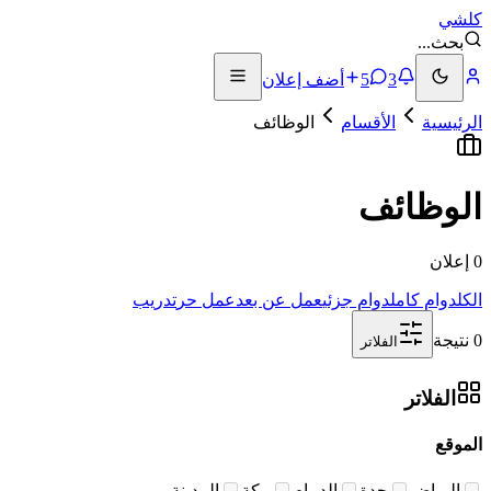
كلشي
بحث
...
3
5
أضف إعلان
الرئيسية
الأقسام
الوظائف
الوظائف
0 إعلان
الكل
دوام كامل
دوام جزئي
عمل عن بعد
عمل حر
تدريب
0 نتيجة
الفلاتر
الفلاتر
الموقع
الرياض
جدة
الدمام
مكة
المدينة