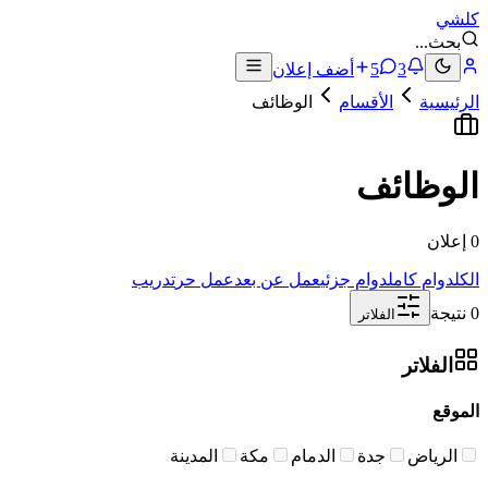
كلشي
بحث
...
3
5
أضف إعلان
الرئيسية
الأقسام
الوظائف
الوظائف
0 إعلان
الكل
دوام كامل
دوام جزئي
عمل عن بعد
عمل حر
تدريب
0 نتيجة
الفلاتر
الفلاتر
الموقع
الرياض
جدة
الدمام
مكة
المدينة