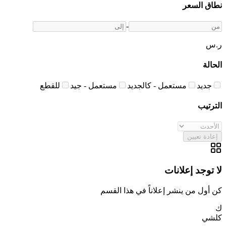
نطاق السعر
-
ر.س
الحالة
جديد
مستعمل - كالجديد
مستعمل - جيد
للقطع
الترتيب
إعادة تعيين
لا توجد إعلانات
كن أول من ينشر إعلاناً في هذا القسم
ك
كلشي