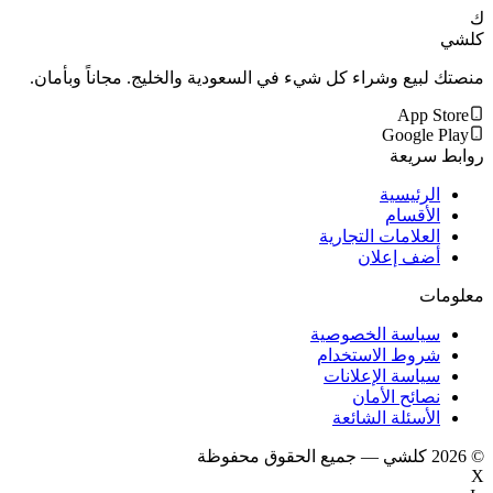
ك
كلشي
منصتك لبيع وشراء كل شيء في السعودية والخليج. مجاناً وبأمان.
App Store
Google Play
روابط سريعة
الرئيسية
الأقسام
العلامات التجارية
أضف إعلان
معلومات
سياسة الخصوصية
شروط الاستخدام
سياسة الإعلانات
نصائح الأمان
الأسئلة الشائعة
©
2026
كلشي — جميع الحقوق محفوظة
X