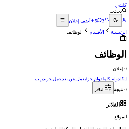
كلشي
بحث
...
3
5
أضف إعلان
الرئيسية
الأقسام
الوظائف
الوظائف
0 إعلان
الكل
دوام كامل
دوام جزئي
عمل عن بعد
عمل حر
تدريب
0 نتيجة
الفلاتر
الفلاتر
الموقع
الرياض
جدة
الدمام
مكة
المدينة