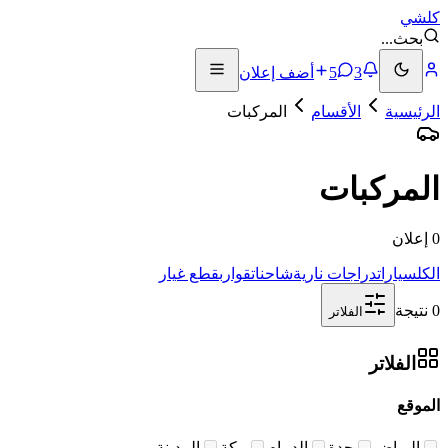
كلشي
بحث
...
3
5
أضف إعلان
الرئيسية
الأقسام
المركبات
المركبات
0 إعلان
الكل
سيارات
دراجات نارية
شاحنات
قوارب
قطع غيار
0 نتيجة
الفلاتر
الفلاتر
الموقع
الرياض
جدة
الدمام
مكة
المدينة