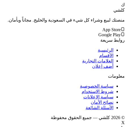
ك
كلشي
منصتك لبيع وشراء كل شيء في السعودية والخليج. مجاناً وبأمان.
App Store
Google Play
روابط سريعة
الرئيسية
الأقسام
العلامات التجارية
أضف إعلان
معلومات
سياسة الخصوصية
شروط الاستخدام
سياسة الإعلانات
نصائح الأمان
الأسئلة الشائعة
©
2026
كلشي — جميع الحقوق محفوظة
X