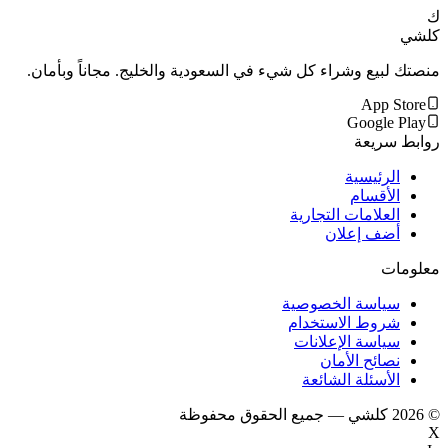
ك
كلشي
منصتك لبيع وشراء كل شيء في السعودية والخليج. مجاناً وبأمان.
App Store
Google Play
روابط سريعة
الرئيسية
الأقسام
العلامات التجارية
أضف إعلان
معلومات
سياسة الخصوصية
شروط الاستخدام
سياسة الإعلانات
نصائح الأمان
الأسئلة الشائعة
©
2026
كلشي — جميع الحقوق محفوظة
X