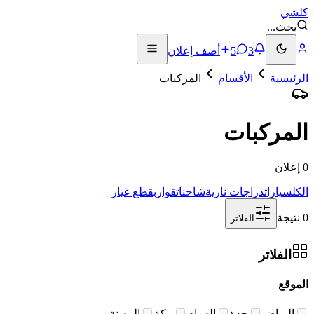
كلشي
بحث
...
3
5
أضف إعلان
الرئيسية
الأقسام
المركبات
المركبات
0 إعلان
الكل
سيارات
دراجات نارية
شاحنات
قوارب
قطع غيار
0 نتيجة
الفلاتر
الفلاتر
الموقع
الرياض
جدة
الدمام
مكة
المدينة