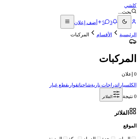
كلشي
بحث
...
3
5
أضف إعلان
الرئيسية
الأقسام
المركبات
المركبات
0 إعلان
الكل
سيارات
دراجات نارية
شاحنات
قوارب
قطع غيار
0 نتيجة
الفلاتر
الفلاتر
الموقع
الرياض
جدة
الدمام
مكة
المدينة