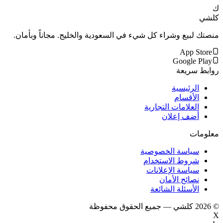
ك
كلشي
منصتك لبيع وشراء كل شيء في السعودية والخليج. مجاناً وبأمان.
App Store
Google Play
روابط سريعة
الرئيسية
الأقسام
العلامات التجارية
أضف إعلان
معلومات
سياسة الخصوصية
شروط الاستخدام
سياسة الإعلانات
نصائح الأمان
الأسئلة الشائعة
©
2026
كلشي — جميع الحقوق محفوظة
X