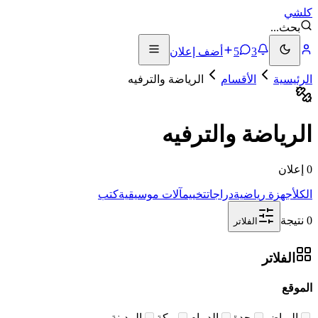
كلشي
بحث
...
3
5
أضف إعلان
الرئيسية
الأقسام
الرياضة والترفيه
الرياضة والترفيه
0 إعلان
الكل
أجهزة رياضية
دراجات
تخييم
آلات موسيقية
كتب
0 نتيجة
الفلاتر
الفلاتر
الموقع
الرياض
جدة
الدمام
مكة
المدينة