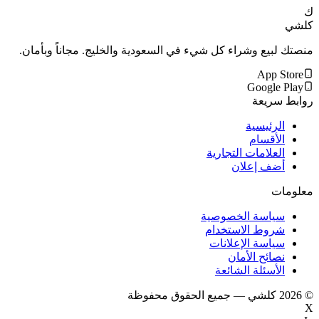
ك
كلشي
منصتك لبيع وشراء كل شيء في السعودية والخليج. مجاناً وبأمان.
App Store
Google Play
روابط سريعة
الرئيسية
الأقسام
العلامات التجارية
أضف إعلان
معلومات
سياسة الخصوصية
شروط الاستخدام
سياسة الإعلانات
نصائح الأمان
الأسئلة الشائعة
©
2026
كلشي — جميع الحقوق محفوظة
X