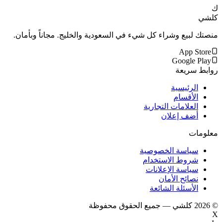
ك
كلشي
منصتك لبيع وشراء كل شيء في السعودية والخليج. مجاناً وبأمان.
App Store
Google Play
روابط سريعة
الرئيسية
الأقسام
العلامات التجارية
أضف إعلان
معلومات
سياسة الخصوصية
شروط الاستخدام
سياسة الإعلانات
نصائح الأمان
الأسئلة الشائعة
©
2026
كلشي — جميع الحقوق محفوظة
X