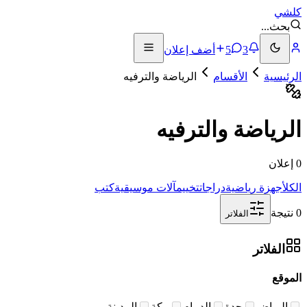
كلشي
بحث
...
3
5
أضف إعلان
الرئيسية
الأقسام
الرياضة والترفيه
الرياضة والترفيه
0 إعلان
الكل
أجهزة رياضية
دراجات
تخييم
آلات موسيقية
كتب
0 نتيجة
الفلاتر
الفلاتر
الموقع
الرياض
جدة
الدمام
مكة
المدينة