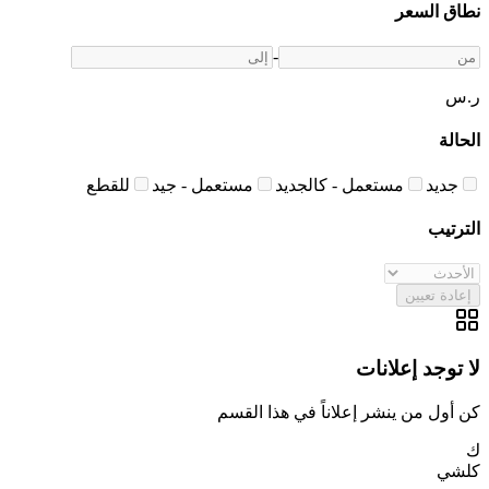
نطاق السعر
-
ر.س
الحالة
جديد
مستعمل - كالجديد
مستعمل - جيد
للقطع
الترتيب
إعادة تعيين
لا توجد إعلانات
كن أول من ينشر إعلاناً في هذا القسم
ك
كلشي