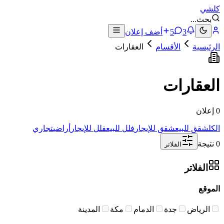
كلشي
بحث
...
3
5
أضف إعلان
الرئيسية
الأقسام
العقارات
العقارات
0 إعلان
الكل
شقق للبيع
شقق للإيجار
فلل للبيع
فلل للإيجار
أراضي
تجاري
0 نتيجة
الفلاتر
الفلاتر
الموقع
الرياض
جدة
الدمام
مكة
المدينة