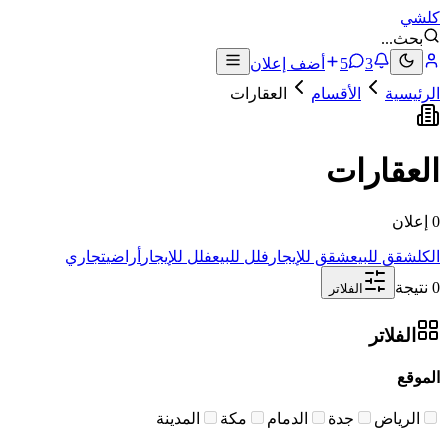
كلشي
بحث
...
3
5
أضف إعلان
الرئيسية
الأقسام
العقارات
العقارات
0 إعلان
الكل
شقق للبيع
شقق للإيجار
فلل للبيع
فلل للإيجار
أراضي
تجاري
0 نتيجة
الفلاتر
الفلاتر
الموقع
الرياض
جدة
الدمام
مكة
المدينة