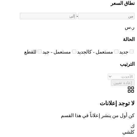
نطاق السعر
-
ر.س
الحالة
جديد
مستعمل - كالجديد
مستعمل - جيد
للقطع
الترتيب
إعادة تعيين
لا توجد إعلانات
كن أول من ينشر إعلاناً في هذا القسم
ك
كلشي