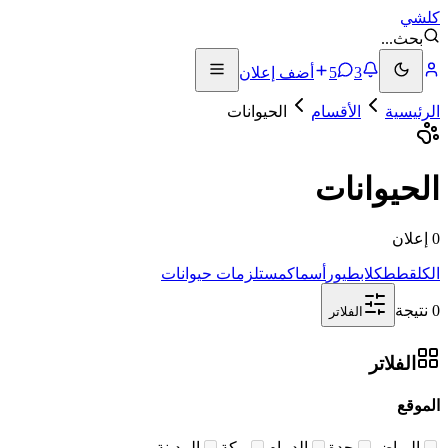
كلشي
بحث
...
3
5
أضف إعلان
الرئيسية
الأقسام
الحيوانات
الحيوانات
0 إعلان
الكل
قطط
كلاب
طيور
أسماك
مستلزمات حيوانات
0 نتيجة
الفلاتر
الفلاتر
الموقع
الرياض
جدة
الدمام
مكة
المدينة