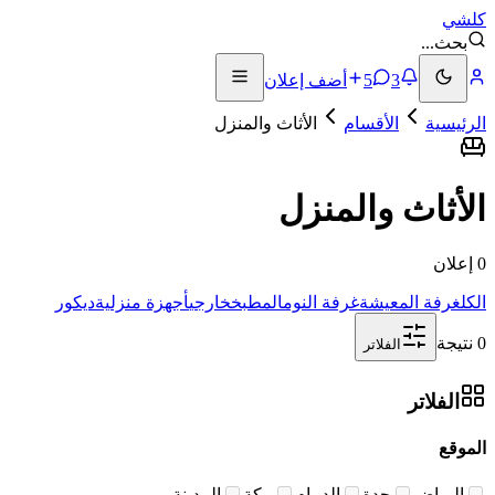
كلشي
بحث
...
3
5
أضف إعلان
الرئيسية
الأقسام
الأثاث والمنزل
الأثاث والمنزل
0 إعلان
الكل
غرفة المعيشة
غرفة النوم
المطبخ
خارجي
أجهزة منزلية
ديكور
0 نتيجة
الفلاتر
الفلاتر
الموقع
الرياض
جدة
الدمام
مكة
المدينة