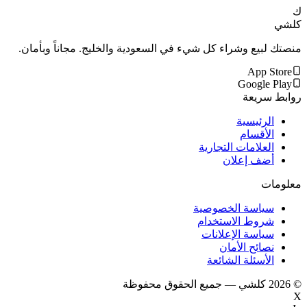
ك
كلشي
منصتك لبيع وشراء كل شيء في السعودية والخليج. مجاناً وبأمان.
App Store
Google Play
روابط سريعة
الرئيسية
الأقسام
العلامات التجارية
أضف إعلان
معلومات
سياسة الخصوصية
شروط الاستخدام
سياسة الإعلانات
نصائح الأمان
الأسئلة الشائعة
©
2026
كلشي — جميع الحقوق محفوظة
X