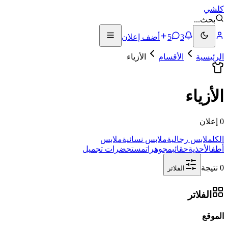
كلشي
بحث
...
3
5
أضف إعلان
الرئيسية
الأقسام
الأزياء
الأزياء
0 إعلان
الكل
ملابس رجالية
ملابس نسائية
ملابس
أطفال
أحذية
حقائب
مجوهرات
مستحضرات تجميل
0 نتيجة
الفلاتر
الفلاتر
الموقع